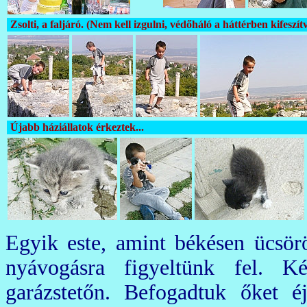
Zsolti, a faljáró. (Nem kell izgulni, védőháló a háttérben kifeszítv
Újabb háziállatok érkeztek...
Egyik este, amint békésen ücsör
nyávogásra figyeltünk fel. K
garázstetőn. Befogadtuk őket é