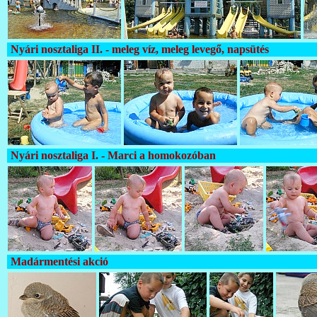
Nyári nosztaliga II. - meleg víz, meleg levegő, napsütés
Nyári nosztaliga I. - Marci a homokozóban
Madármentési akció