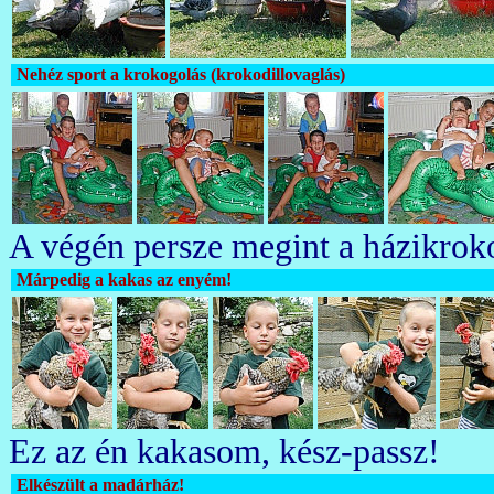
Nehéz sport a krokogolás (krokodillovaglás)
A végén persze megint a házikrok
Márpedig a kakas az enyém!
Ez az én kakasom, kész-passz!
Elkészült a madárház!