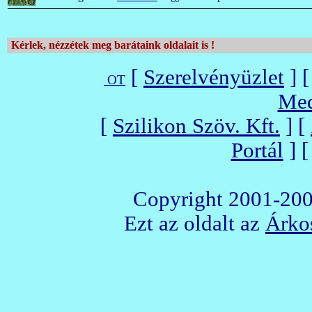
Kérlek, nézzétek meg barátaink oldalait is !
[
Szerelvényüzlet
] 
OT
Med
[
Szilikon Szöv. Kft.
] [
Portál
] 
Copyright 2001-200
Ezt az oldalt az
Árkos