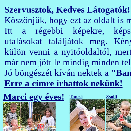
Szervusztok, Kedves Látogatók!
Köszönjük, hogy ezt az oldalt is 
Itt a régebbi képekre, képs
utalásokat találjátok meg. Kén
külön venni a nyitóoldaltól, mer
már nem jött le mindig minden tel
Jó böngészét kíván nektek a
"Ban
Erre a címre írhattok nekünk!
Marci egy éves!
Toncsi
Zsolti