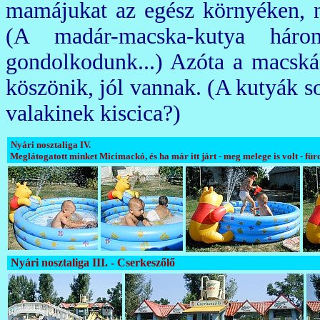
mamájukat az egész környéken, n
(A madár-macska-kutya háro
gondolkodunk...) Azóta a macská
köszönik, jól vannak. (A kutyák 
valakinek kiscica?)
Nyári nosztaliga IV.
Meglátogatott minket Micimackó, és ha már itt járt - meg melege is volt - fürd
Nyári nosztaliga III. - Cserkeszőlő