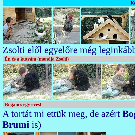
Ka
Zsolti elől egyelőre még leginkáb
Én és a kutyám (mondja Zsolti)
Bogáncs egy éves!
A tortát mi ettük meg, de azért
Bo
Brumi
is)