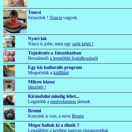
Toncsi
Sziasztok !
Toncsi
vagyok.
Nyári lak
Nincs is jobb, mint egy
saját kégli !
Tojásfestés a Játszóházban
Beszámoló
a legutóbbi foglalkozásról
Egy kis kulturális program
Megnéztük a
kiállítást
Milyen klassz
játszótér !
Kirándulni mindig lehet...
Legutóbb a
medvefarmon
jártunk
Brumi
Kutyánk is van, a neve
Brumi
Mégse haltak ki a dinók ?
Legalábbis
a kertben
nagyon elszaporodtak