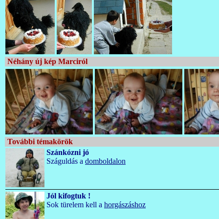
Néhány új kép Marciról
További témakörök
Szánkózni jó
Száguldás a
domboldalon
Jól kifogtuk !
Sok türelem kell a
horgászáshoz