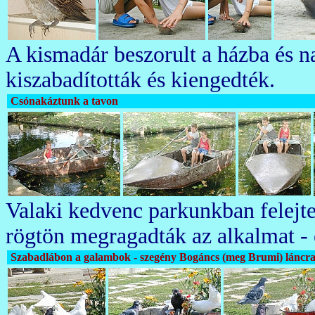
A kismadár beszorult a házba és n
kiszabadították és kiengedték.
Csónakáztunk a tavon
Valaki kedvenc parkunkban felejtet
rögtön megragadták az alkalmat - é
Szabadlábon a galambok - szegény Bogáncs (meg Brumi) láncrav