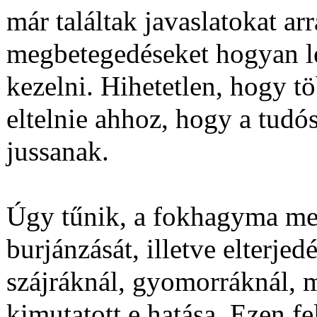
már találtak javaslatokat ar
megbetegedéseket hogyan l
kezelni. Hihetetlen, hogy t
eltelnie ahhoz, hogy a tudó
jussanak.
Úgy tűnik, a fokhagyma meg
burjánzását, illetve elterje
szájráknál, gyomorráknál, m
kimutatott e hatása. Ezen fel