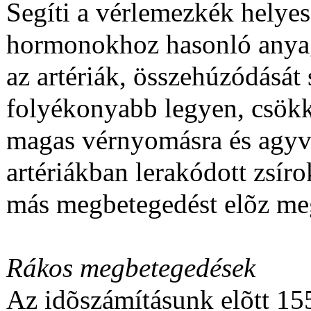
Segíti a vérlemezkék helye
hormonokhoz hasonló anyag
az artériák, összehúzódását 
folyékonyabb legyen, csökk
magas vérnyomásra és agyvé
artériákban lerakódott zsíro
más megbetegedést elõz me
Rákos megbetegedések
Az idõszámításunk elõtt 1