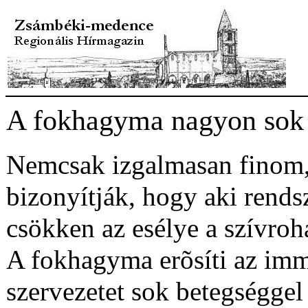
A fokhagyma nagyon sok 
Nemcsak izgalmasan finom,
bizonyítják, hogy aki rend
csökken az esélye a szívro
A fokhagyma erõsíti az immu
szervezetet sok betegségge