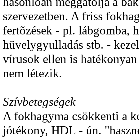
hasonlóan meggátolja a ba
szervezetben. A friss fok
fertõzések - pl. lábgomba, 
hüvelygyulladás stb. - keze
vírusok ellen is hatékonyan
nem létezik.
Szívbetegségek
A fokhagyma csökkenti a kol
jótékony, HDL - ún. "hasznos